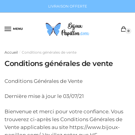
Sauter
Skip
LIVRAISON OFFERTE
à
to
la
content
navigation
MENU
0
Accueil
Conditions générales de vente
/
Conditions générales de vente
Conditions Générales de Vente
Dernière mise à jour le 03/07/21
Bienvenue et merci pour votre confiance. Vous
trouverez ci-après les Conditions Générales de
Vente applicables au site https://www.bijoux-
papillon.com/. Veuillez noter que HF