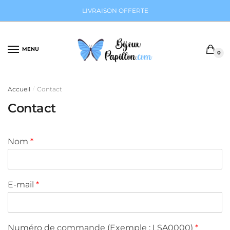
Sauter
Skip
LIVRAISON OFFERTE
à
to
la
content
navigation
MENU
0
Accueil
Contact
/
Contact
Nom
*
E-mail
*
Numéro de commande (Exemple : LSA0000)
*