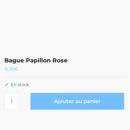
Bague Papillon Rose
16,99
€
En stock
quantité
Ajouter au panier
de
Bague
Papillon
Rose