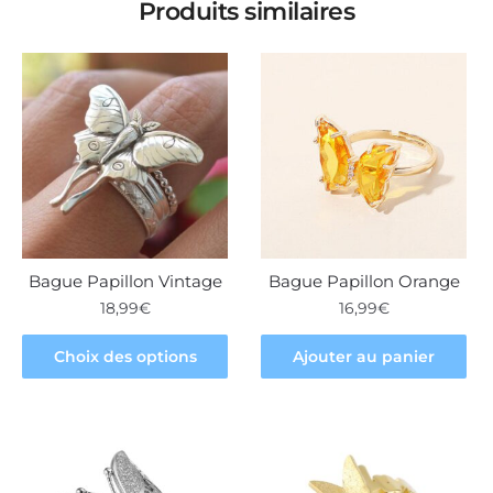
Produits similaires
Bague Papillon Vintage
Bague Papillon Orange
18,99
€
16,99
€
Ce
Choix des options
Ajouter au panier
produit
a
plusieurs
variations.