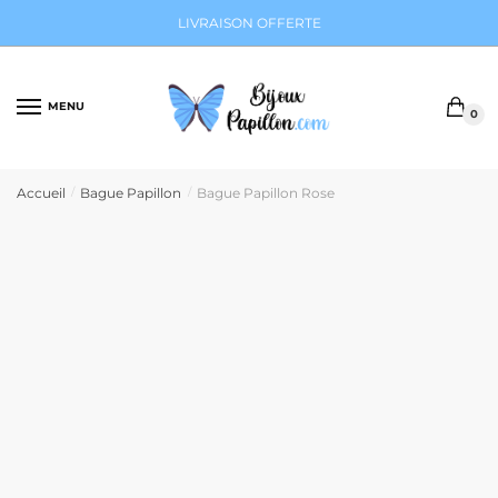
Sauter
Skip
LIVRAISON OFFERTE
à
to
la
content
navigation
MENU
0
Accueil
Bague Papillon
Bague Papillon Rose
/
/